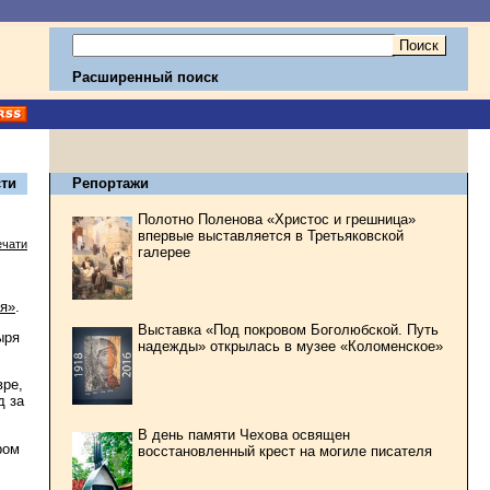
Расширенный поиск
ти
Репортажи
Полотно Поленова «Христос и грешница»
впервые выставляется в Третьяковской
ечати
галерее
я»
.
Выставка «Под покровом Боголюбской. Путь
ыря
надежды» открылась в музее «Коломенское»
вре,
д за
В день памяти Чехова освящен
ром
восстановленный крест на могиле писателя