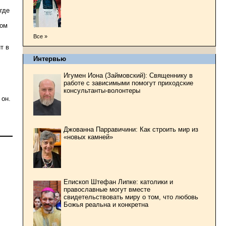
где
ром
Все »
т в
Интервью
Игумен Иона (Займовский): Священнику в
работе с зависимыми помогут приходские
консультанты-волонтеры
 он.
Джованна Парравичини: Как строить мир из
«новых камней»
Епископ Штефан Липке: католики и
православные могут вместе
свидетельствовать миру о том, что любовь
Божья реальна и конкретна