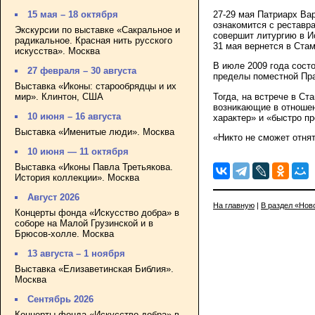
27-29 мая Патриарх Ва
15 мая – 18 октября
ознакомится с реставр
Экскурсии по выставке «Сакральное и
совершит литургию в И
радикальное. Красная нить русского
31 мая вернется в Ста
искусства». Москва
В июле 2009 года сост
27 февраля – 30 августа
пределы поместной Пра
Выставка «Иконы: старообрядцы и их
Тогда, на встрече в Ст
мир». Клинтон, США
возникающие в отноше
10 июня – 16 августа
характер» и «быстро пр
Выставка «Именитые люди». Москва
«Никто не сможет отнят
10 июня — 11 октября
Выставка «Иконы Павла Третьякова.
История коллекции». Москва
Август 2026
На главную
|
В раздел «Нов
Концерты фонда «Искусство добра» в
соборе на Малой Грузинской и в
Брюсов-холле. Москва
13 августа – 1 ноября
Выставка «Елизаветинская Библия».
Москва
Сентябрь 2026
Концерты фонда «Искусство добра» в