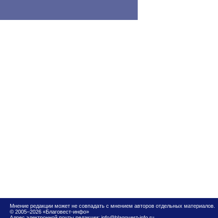
Мнение редакции может не совпадать с мнением авторов отдельных материалов.
© 2005–2026 «Благовест-инфо»
Адрес электронной почты редакции:
info@blagovest-info.ru