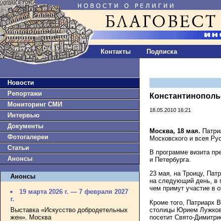
Контакты
Подписка
Новости
Репортажи
Константинополь
Мониторинг СМИ
18.05.2010 16:21
Интервью
Документы
Москва, 18 мая.
Патри
Фотогалереи
Московского и всея Ру
Статьи
В программе визита пр
Анонсы
и Петербурга.
23 мая, на Троицу, Па
Анонсы
на следующий день, в 
чем примут участие в 
19 марта 2026 г. — 7 февраля 2027
г.
Кроме того, Патриарх 
столицы Юрием Лужков
Выставка «Искусство добродетельных
посетит Свято-Димитри
жен». Москва