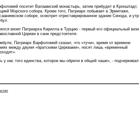
рфоломей посетит Валаамский монастырь, затем прибудет в Кронштадт, 
ацией Морского собора. Кроме того, Патриарх побывает в Эрмитаже,
саакиевском соборе, осмотрит отреставрированное здание Синода, и ут
мбул.
оялся визит Патриарха Кирилла в Турцию - первый его официальный визи
вославной Церкви в сане предстоятеля.
амбуле, Патриарх Варфоломей сказал, что «тучи», время от времени
ниях между двумя «братскими Церквами», носят лишь «временный
оходят».
ь у нас того единства, которое мы обрели в общей чаше», - подчеркивал
ости»