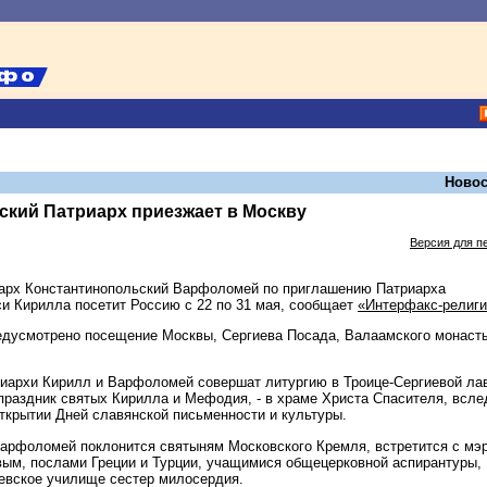
Новос
ский Патриарх приезжает в Москву
Версия для п
арх Константинопольский Варфоломей по приглашению Патриарха
си Кирилла посетит Россию с 22 по 31 мая, сообщает
«Интерфакс-религи
едусмотрено посещение Москвы, Сергиева Посада, Валаамского монаст
триархи Кирилл и Варфоломей совершат литургию в Троице-Сергиевой ла
праздник святых Кирилла и Мефодия, - в храме Христа Спасителя, всле
открытии Дней славянской письменности и культуры.
Варфоломей поклонится святыням Московского Кремля, встретится с мэ
ым, послами Греции и Турции, учащимися общецерковной аспирантуры,
евское училище сестер милосердия.