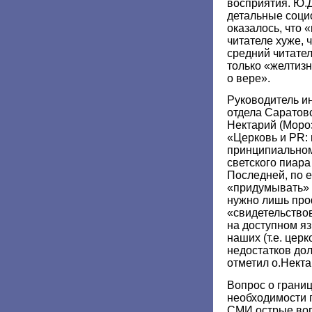
восприятия. Ю.
детальные соци
оказалось, что
читателе хуже, ч
средний читател
только «желтизн
о вере».
Руководитель и
отдела Саратов
Нектарий (Моро
«Церковь и PR:
принципиально
светского пиара
Последней, по е
«придумывать» 
нужно лишь пр
«свидетельство
на доступном я
наших (т.е. церк
недостатков дол
отметил о.Некта
Вопрос о границ
необходимости 
СМИ острые во