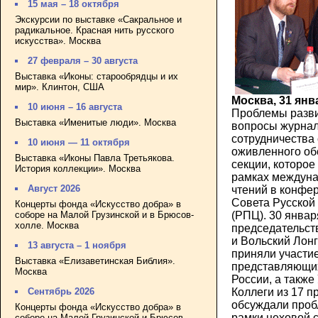
15 мая – 18 октября
Экскурсии по выставке «Сакральное и
радикальное. Красная нить русского
искусства». Москва
27 февраля – 30 августа
Выставка «Иконы: старообрядцы и их
мир». Клинтон, США
Москва, 31 янв
10 июня – 16 августа
Проблемы разв
Выставка «Именитые люди». Москва
вопросы журнал
сотрудничества
10 июня — 11 октября
оживленного об
Выставка «Иконы Павла Третьякова.
секции, которое
История коллекции». Москва
рамках междуна
Август 2026
чтений в конфе
Совета Русской
Концерты фонда «Искусство добра» в
(РПЦ). 30 январ
соборе на Малой Грузинской и в Брюсов-
холле. Москва
председательст
и Вольский Лонг
13 августа – 1 ноября
приняли участие
Выставка «Елизаветинская Библия».
представляющих
Москва
России, а также
Коллеги из 17 
Сентябрь 2026
обсуждали проб
Концерты фонда «Искусство добра» в
рамки цеховой 
соборе на Малой Грузинской и Брюсов-