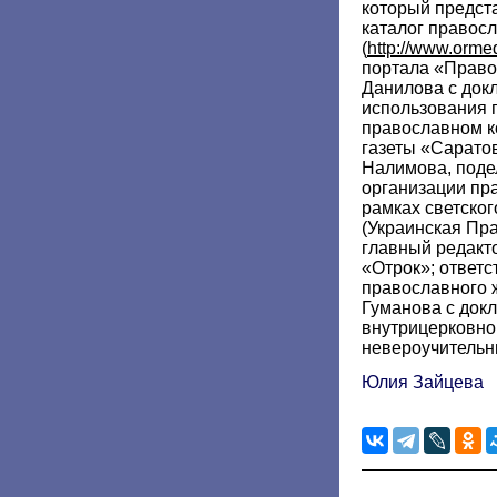
который предст
каталог право
(
http://www.ormed
портала «Право
Данилова с док
использования 
православном к
газеты «Сарато
Налимова, под
организации пр
рамках светско
(Украинская Пр
главный редакт
«Отрок»; ответс
православного 
Гуманова с док
внутрицерковно
невероучительн
Юлия Зайцева