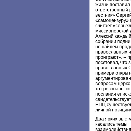
жизни поставил
ответственный 
вестник» Серге
«самоцензуру» 
считает «серье
миссионерской 
Алексий каждый
собрании подни
не найдем прод
православных и
проиграют», -- 
посетовал, что з
православных С
примера открыт
аргументирован
вопросам церков
тот резонанс, к
послания еписк
свидетельствует,
РПЦ существует
личной позиции
Два ярких выст
касались темы
взаимодействи