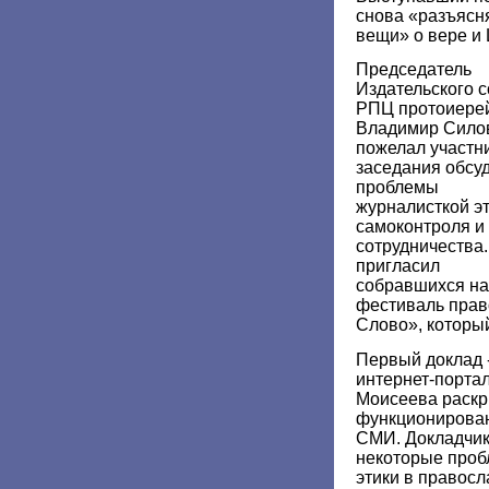
снова «разъясн
вещи» о вере и 
Председатель
Издательского с
РПЦ протоиере
Владимир Сило
пожелал участн
заседания обсу
проблемы
журналисткой эт
самоконтроля и
сотрудничества.
пригласил
собравшихся на 
фестиваль пра
Слово», который
Первый доклад -
интернет-порта
Моисеева раскр
функционирова
СМИ. Докладчик
некоторые про
этики в правосл