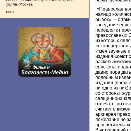
холле. Москва
«Православная 
Все »
налицо количес
рывок», -- с та
заседание еписк
перешел к пере
православных С
из которых явля
«околоцерковны
Имея звучные п
издания «сеют с
раскольнически
епископа, прав
давно пора дат
подобным изда
издания (предс
ни одно из них
со стороны жур
священноначали
отвечать, но нел
считает еписко
архиерея право
пожелание не за
просветительско
Выступавший по