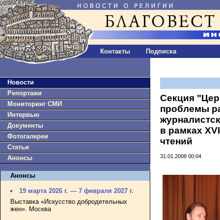
Контакты
Подписка
Новости
Репортажи
Секция "Цер
Мониторинг СМИ
проблемы ра
Интервью
журналистск
Документы
в рамках XV
Фотогалереи
чтений
Статьи
31.01.2008 00:04
Анонсы
Анонсы
19 марта 2026 г. — 7 февраля 2027 г.
Выставка «Искусство добродетельных
жен». Москва