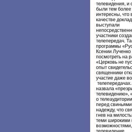
телевидения, и 
были тем более
интересны, что 
качестве докла
выступали
непосредствен
участники созд
телепередач. Та
программы «Русс
Ксении Лученко 
посмотреть на р
«Церковь не пус
опыт свидетельс
священники отк
участие даже в
телепередачах.
назвала «презр
телевидению», 
о телеаудитории
перед свиньями
надежду, что с
гнев на милость
теми широкими
возможностями,
телевидение.