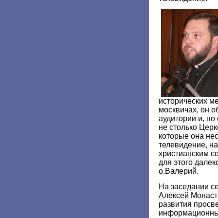
исторических м
москвичах, он 
аудитории и, по
не столько Церк
которые она нес
телевидение, на
христианским с
для этого далек
о.Валерий.
На заседании с
Алексей Монаст
развития просве
информационны