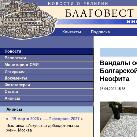
Контакты
Подписка
Новости
Репортажи
Вандалы о
Мониторинг СМИ
Болгарско
Интервью
Неофита
Документы
Фотогалереи
16.04.2024 15:35
Статьи
Анонсы
Анонсы
19 марта 2026 г. — 7 февраля 2027 г.
Выставка «Искусство добродетельных
жен». Москва