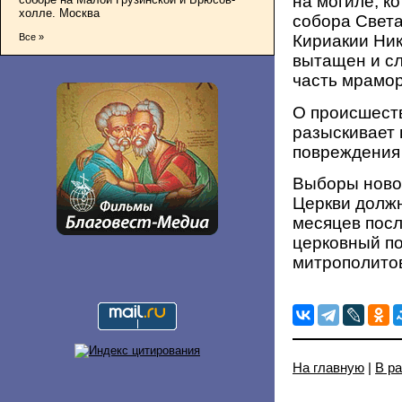
на могиле, к
холле. Москва
собора Света
Все »
Кириакии Ник
вытащен и сл
часть мрамор
О происшеств
разыскивает 
повреждения
Выборы ново
Церкви должн
месяцев посл
церковный по
митрополито
На главную
|
В р