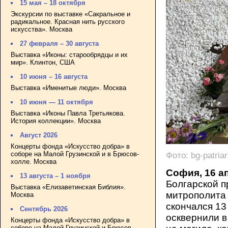
15 мая – 18 октября
Экскурсии по выставке «Сакральное и
радикальное. Красная нить русского
искусства». Москва
27 февраля – 30 августа
Выставка «Иконы: старообрядцы и их
мир». Клинтон, США
10 июня – 16 августа
Выставка «Именитые люди». Москва
10 июня — 11 октября
Выставка «Иконы Павла Третьякова.
История коллекции». Москва
Август 2026
Концерты фонда «Искусство добра» в
соборе на Малой Грузинской и в Брюсов-
Фото: bg-patriar
холле. Москва
София, 16 а
13 августа – 1 ноября
Болгарской п
Выставка «Елизаветинская Библия».
митрополита
Москва
скончался 13 
Сентябрь 2026
осквернили в
Концерты фонда «Искусство добра» в
соборе на Малой Грузинской и Брюсов-