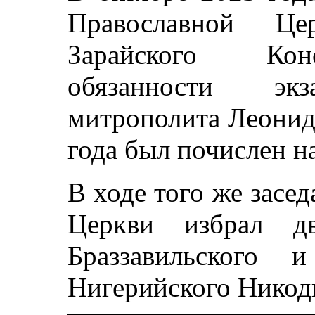
Православной Це
Зарайского Кон
обязанности э
митрополита Леонида
года был почислен н
В ходе того же засе
Церкви избрал дв
Браззавильского 
Нигерийского Никод