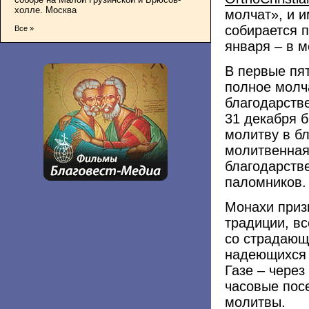
холле. Москва
молчат», и 
собирается п
Все »
января – в м
В первые пя
полное молч
благодарств
31 декабря 
молитву в б
молитвенная
благодарств
паломников.
Монахи приз
традиции, в
со страдающи
надеющихся 
Газе – через
часовые пос
молитвы.