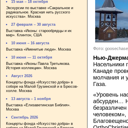
15 мая – 18 октября
Экскурсии по выставке «Сакральное и
радикальное. Красная нить русского
искусства». Москва
27 февраля – 30 августа
Выставка «Иконы: старообрядцы и их
мир». Клинтон, США
10 июня – 16 августа
Фото: goosechase
Выставка «Именитые люди». Москва
Нью-Джерма
10 июня — 11 октября
Насельники 
Выставка «Иконы Павла Третьякова.
История коллекции». Москва
Канаде пров
Август 2026
молчания и 
Концерты фонда «Искусство добра» в
Газа.
соборе на Малой Грузинской и в Брюсов-
холле. Москва
«Уровень на
13 августа – 1 ноября
абсурден… Н
Выставка «Елизаветинская Библия».
безразличен
Москва
человеком»,
Сентябрь 2026
Благовещенс
Концерты фонда «Искусство добра» в
OrthoChristia
соборе на Малой Грузинской и Брюсов-