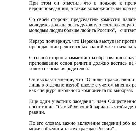
При этом он отметил, что в подходе к преп
вероисповеданиям, а также возможность выбора и
Со своей стороны председатель комиссии палат
молодежь должна знать духовную составляющую на
молодым людям больше любить Россию", - считает
Иерарх подчеркнул, что Церковь выступает проти
преподавании религиозных знаний уже с начальны
Со своей стороны замминистра образования и наук
преподавание основ религии должно вестись на ф
только с согласия родителей.
Он высказал мнение, что "Основы православной к
лишь в отдельно взятой школе с учетом мнения ро
как спецкурс школьного компонента по выборам.
Еще один участник заседания, член Общественно
воспитание. "Самый хороший вариант - чтобы дети
раввин.
По его словам, важно включение сведений обо все
может объединять всех граждан России".