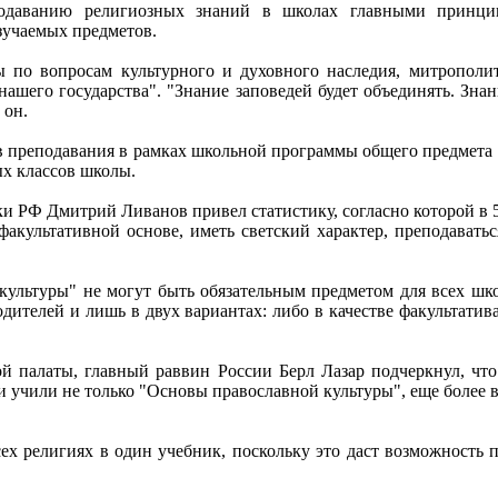
одаванию религиозных знаний в школах главными принци
зучаемых предметов.
ы по вопросам культурного и духовного наследия, митропол
шего государства". "Знание заповедей будет объединять. Зна
 он.
в преподавания в рамках школьной программы общего предмета 
х классов школы.
и РФ Дмитрий Ливанов привел статистику, согласно которой в 58
акультативной основе, иметь светский характер, преподавать
ультуры" не могут быть обязательным предметом для всех шко
дителей и лишь в двух вариантах: либо в качестве факультатива
й палаты, главный раввин России Берл Лазар подчеркнул, что 
 учили не только "Основы православной культуры", еще более ва
х религиях в один учебник, поскольку это даст возможность по