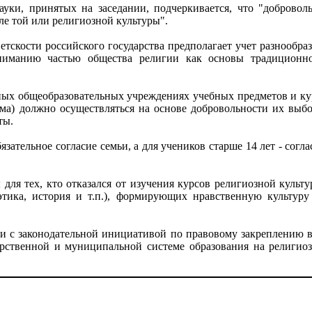
ауки, принятых на заседании, подчеркивается, что "добров
е той или религиозной культуры".
тскости российского государства предполагает учет разнообраз
ниманию частью общества религии как основы традиционной
ых общеобразовательных учреждениях учебных предметов и кур
изма) должно осуществляться на основе добровольности их выб
ты.
ательное согласие семьи, а для учеников старше 14 лет - согл
для тех, кто отказался от изучения курсов религиозной культу
этика, история и т.п.), формирующих нравственную культуру
и с законодательной инициативой по правовому закреплению в 
арственной и муниципальной системе образования на религио