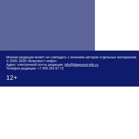
Мнение редакции может не совпадать с мнением авторов отдельных материалов.
© 2005–2026 «Благовест-инфо»
Адрес электронной почты редакции:
info@blagovest-info.ru
Телефон редакции: +7 499 264 97 72
12+