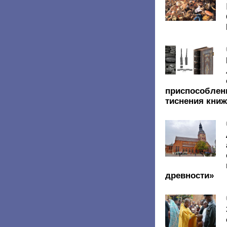
приспособлен
тиснения кни
древности»