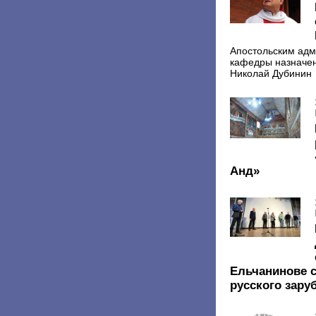
Апостольским адм
кафедры назначен
Николай Дубинин
Анд»
Ельчанинове 
русского зару