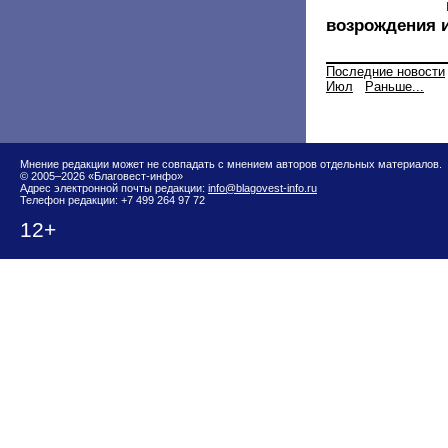
возрождения 
Последние новости
Июл
Раньше...
Мнение редакции может не совпадать с мнением авторов отдельных материалов.
© 2005–2026 «Благовест-инфо»
Адрес электронной почты редакции:
info@blagovest-info.ru
Телефон редакции: +7 499 264 97 72
12+