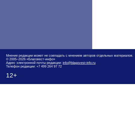
Мнение редакции может не совпадать с мнением авторов отдельных материалов.
© 2005–2026 «Благовест-инфо»
Адрес электронной почты редакции:
info@blagovest-info.ru
Телефон редакции: +7 499 264 97 72
12+