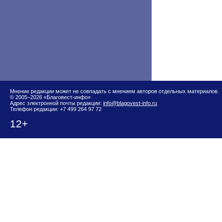
Мнение редакции может не совпадать с мнением авторов отдельных материалов.
© 2005–2026 «Благовест-инфо»
Адрес электронной почты редакции:
info@blagovest-info.ru
Телефон редакции: +7 499 264 97 72
12+