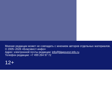
Мнение редакции может не совпадать с мнением авторов отдельных материалов.
© 2005–2026 «Благовест-инфо»
Адрес электронной почты редакции:
info@blagovest-info.ru
Телефон редакции: +7 499 264 97 72
12+