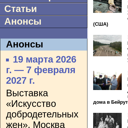
Статьи
Анонсы
(США)
Анонсы
19 марта 2026
г. — 7 февраля
2027 г.
Выставка
«Искусство
дома в Бейрут
добродетельных
жен». Москва