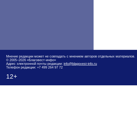
Мнение редакции может не совпадать с мнением авторов отдельных материалов.
© 2005–2026 «Благовест-инфо»
Адрес электронной почты редакции:
info@blagovest-info.ru
Телефон редакции: +7 499 264 97 72
12+