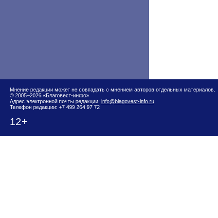
Мнение редакции может не совпадать с мнением авторов отдельных материалов.
© 2005–2026 «Благовест-инфо»
Адрес электронной почты редакции:
info@blagovest-info.ru
Телефон редакции: +7 499 264 97 72
12+