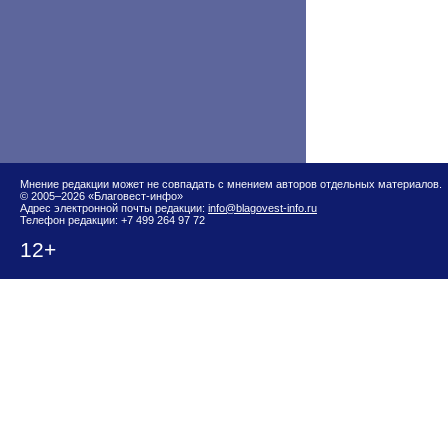
Мнение редакции может не совпадать с мнением авторов отдельных материалов.
© 2005–2026 «Благовест-инфо»
Адрес электронной почты редакции:
info@blagovest-info.ru
Телефон редакции: +7 499 264 97 72
12+