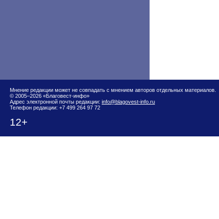
Мнение редакции может не совпадать с мнением авторов отдельных материалов.
© 2005–2026 «Благовест-инфо»
Адрес электронной почты редакции:
info@blagovest-info.ru
Телефон редакции: +7 499 264 97 72
12+