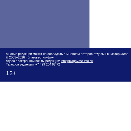
Мнение редакции может не совпадать с мнением авторов отдельных материалов.
© 2005–2026 «Благовест-инфо»
Адрес электронной почты редакции:
info@blagovest-info.ru
Телефон редакции: +7 499 264 97 72
12+