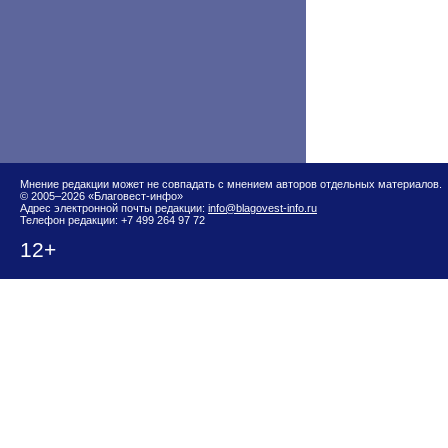
Мнение редакции может не совпадать с мнением авторов отдельных материалов.
© 2005–2026 «Благовест-инфо»
Адрес электронной почты редакции:
info@blagovest-info.ru
Телефон редакции: +7 499 264 97 72
12+