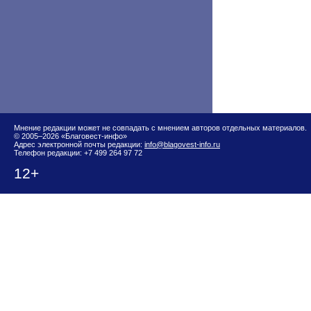
Мнение редакции может не совпадать с мнением авторов отдельных материалов.
© 2005–2026 «Благовест-инфо»
Адрес электронной почты редакции:
info@blagovest-info.ru
Телефон редакции: +7 499 264 97 72
12+