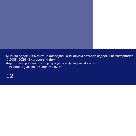
Мнение редакции может не совпадать с мнением авторов отдельных материалов.
© 2005–2026 «Благовест-инфо»
Адрес электронной почты редакции:
info@blagovest-info.ru
Телефон редакции: +7 499 264 97 72
12+