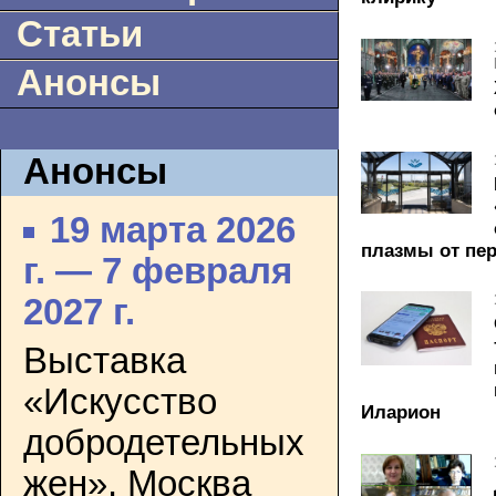
Статьи
Анонсы
Анонсы
19 марта 2026
плазмы от пе
г. — 7 февраля
2027 г.
Выставка
«Искусство
Иларион
добродетельных
жен». Москва