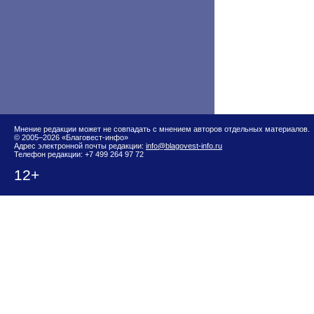
Мнение редакции может не совпадать с мнением авторов отдельных материалов.
© 2005–2026 «Благовест-инфо»
Адрес электронной почты редакции:
info@blagovest-info.ru
Телефон редакции: +7 499 264 97 72
12+