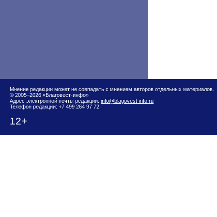
Мнение редакции может не совпадать с мнением авторов отдельных материалов.
© 2005–2026 «Благовест-инфо»
Адрес электронной почты редакции:
info@blagovest-info.ru
Телефон редакции: +7 499 264 97 72
12+