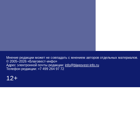
Мнение редакции может не совпадать с мнением авторов отдельных материалов.
© 2005–2026 «Благовест-инфо»
Адрес электронной почты редакции:
info@blagovest-info.ru
Телефон редакции: +7 499 264 97 72
12+