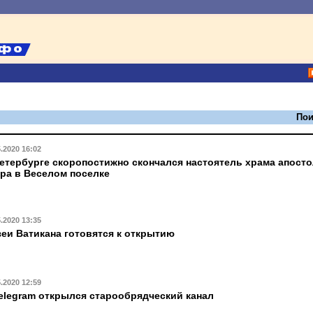
Пои
5.2020 16:02
етербурге скоропостижно скончался настоятель храма апост
ра в Веселом поселке
5.2020 13:35
еи Ватикана готовятся к открытию
5.2020 12:59
elegram открылся старообрядческий канал