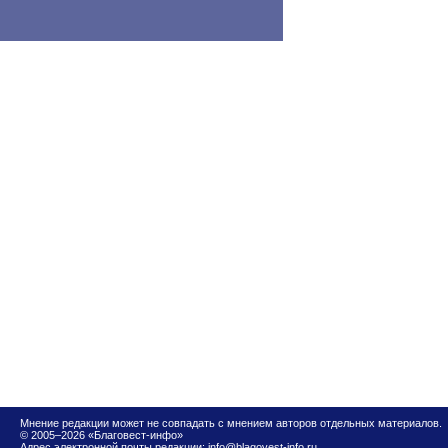
Мнение редакции может не совпадать с мнением авторов отдельных материалов.
© 2005–2026 «Благовест-инфо»
Адрес электронной почты редакции:
info@blagovest-info.ru