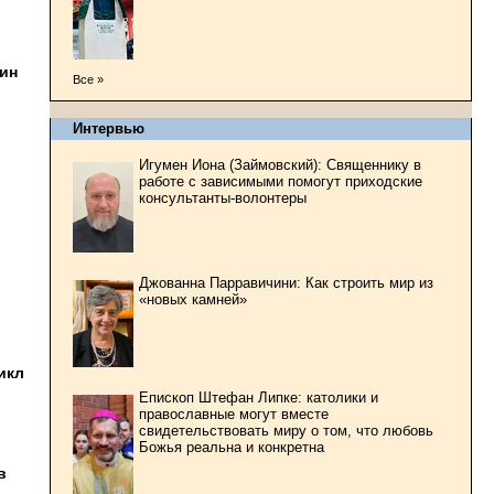
тин
Все »
Интервью
Игумен Иона (Займовский): Священнику в
работе с зависимыми помогут приходские
консультанты-волонтеры
Джованна Парравичини: Как строить мир из
«новых камней»
икл
Епископ Штефан Липке: католики и
православные могут вместе
свидетельствовать миру о том, что любовь
Божья реальна и конкретна
в