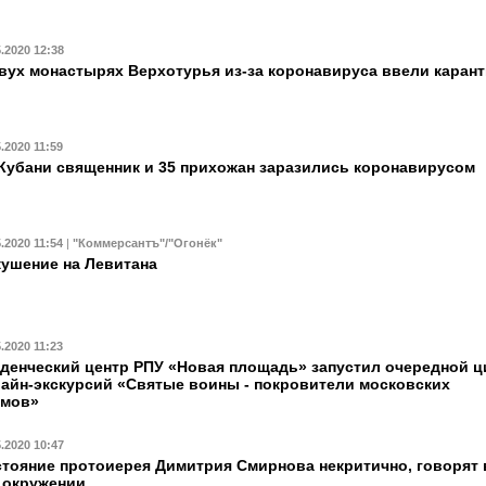
5.2020 12:38
вух монастырях Верхотурья из-за коронавируса ввели каран
5.2020 11:59
Кубани священник и 35 прихожан заразились коронавирусом
5.2020 11:54
|
"Коммерсантъ"/"Огонёк"
ушение на Левитана
5.2020 11:23
денческий центр РПУ «Новая площадь» запустил очередной ц
айн-экскурсий «Святые воины - покровители московских
амов»
5.2020 10:47
тояние протоиерея Димитрия Смирнова некритично, говорят 
 окружении