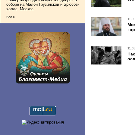
соборе на Малой Грузинской и Брюсов-
холле. Москва
Все »
11.0
Мит
кор
11.0
Нас
осл