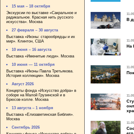
15 мая – 18 октября
Экскурсии по выставке «Сакральное и
11.0
радикальное. Красная нить русского
В д
искусства». Москва
27 февраля – 30 августа
Выставка «Иконы: старообрядцы и их
11.0
мир». Клинтон, США
На 
10 июня – 16 августа
Выставка «Именитые люди». Москва
10 июня — 11 октября
11.0
Выставка «Иконы Павла Третьякова.
Пок
История коллекции». Москва
Август 2026
Концерты фонда «Искусство добра» в
соборе на Малой Грузинской и в
11.0
Брюсов-холле. Москва
Сту
онл
13 августа – 1 ноября
хр
Выставка «Елизаветинская Библия».
Москва
11.0
Сентябрь 2026
Сос
его
Концерты фонда «Искусство добра» в