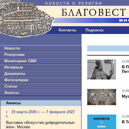
Контакты
Подписка
Новости
Репортажи
Мониторинг СМИ
11.0
В П
Интервью
Пет
Документы
Фотогалереи
Статьи
11.0
Анонсы
Муз
Анонсы
19 марта 2026 г. — 7 февраля 2027
г.
11.0
В T
Выставка «Искусство добродетельных
жен». Москва