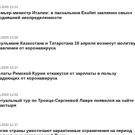
4.2020 13:31
мьер-министр Италии: в пасхальном Exultet заключен смысл
одняшней неопределенности
4.2020 12:50
ульмане Казахстана и Татарстана 10 апреля вознесут молитв
авлении от коронавируса
4.2020 12:37
латы Римской Курии откажутся от зарплаты в пользу
адающих от коронавируса
4.2020 12:02
туальный тур по Троице-Сергиевой Лавре появился на сайте
настыря
4.2020 11:37
гие страны ужесточают карантинные ограничения на период