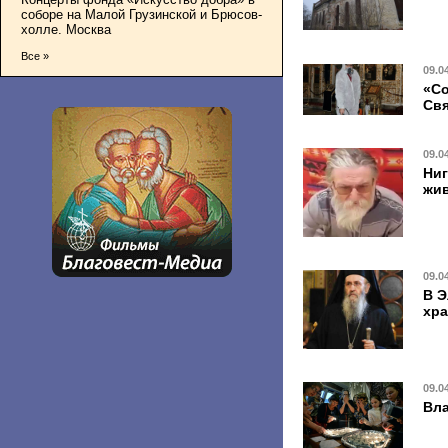
соборе на Малой Грузинской и Брюсов-
холле. Москва
Все »
09.0
«Со
Свя
09.0
Ниг
жи
09.0
В Э
хра
09.0
Вла