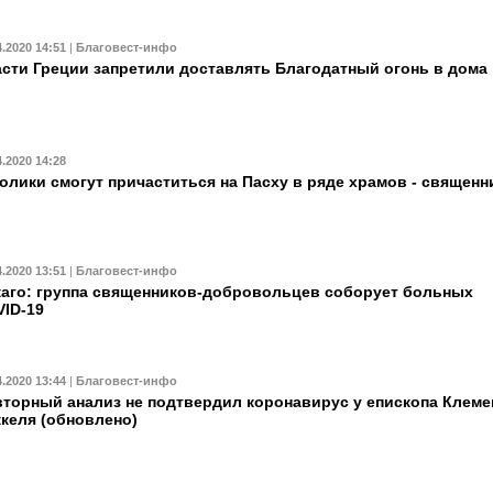
4.2020 14:51
|
Благовест-инфо
сти Греции запретили доставлять Благодатный огонь в дома
4.2020 14:28
олики смогут причаститься на Пасху в ряде храмов - священн
4.2020 13:51
|
Благовест-инфо
аго: группа священников-добровольцев соборует больных
ID-19
4.2020 13:44
|
Благовест-инфо
торный анализ не подтвердил коронавирус у епископа Клеме
келя (обновлено)