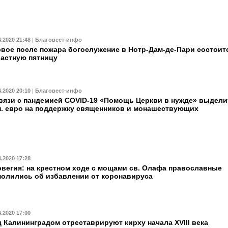
4.2020 21:48
|
Благовест-инфо
вое после пожара богослужение в Нотр-Дам-де-Пари состоит
астную пятницу
4.2020 20:10
|
Благовест-инфо
вязи с пандемией COVID-19 «Помощь Церкви в нужде» выдели
. евро на поддержку священников и монашествующих
4.2020 17:28
вегия: на крестном ходе с мощами св. Олафа православные
олились об избавлении от коронавируса
4.2020 17:00
 Калининградом отреставрируют кирху начала XVIII века