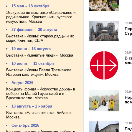
15 мая – 18 октября
Экскурсии по выставке «Сакральное и
радикальное. Красная нить русского
искусства». Москва
09.0
Пер
27 февраля – 30 августа
Стр
Выставка «Иконы: старообрядцы и их
мир». Клинтон, США
10 июня – 16 августа
09.0
Выставка «Именитые люди». Москва
В с
млн
10 июня — 11 октября
Выставка «Иконы Павла Третьякова.
История коллекции». Москва
Август 2026
Концерты фонда «Искусство добра» в
09.0
соборе на Малой Грузинской и в
Нор
Брюсов-холле. Москва
пом
13 августа – 1 ноября
Выставка «Елизаветинская Библия».
Москва
09.0
Сентябрь 2026
Под
Концерты фонда «Искусство добра» в