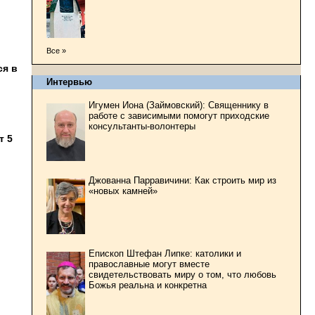
Все »
ся в
Интервью
Игумен Иона (Займовский): Священнику в
работе с зависимыми помогут приходские
консультанты-волонтеры
т 5
Джованна Парравичини: Как строить мир из
«новых камней»
Епископ Штефан Липке: католики и
православные могут вместе
свидетельствовать миру о том, что любовь
Божья реальна и конкретна