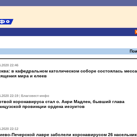
Пои
4.2020 22:46
ква: в кафедральном католическом соборе состоялась месса
ящения мира и елеев
4.2020 22:19
|
Благовест-инфо
твой коронавируса стал о. Анри Мадлен, бывший глава
нцузской провинции ордена иезуитов
4.2020 22:12
иево-Печерской лавре заболели коронавирусом 26 насельни