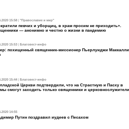
4.2020 15:58
|
"Православие и мир"
кратили певчих и уборщиц, в храм просим не приходить».
щенники — анонимно и честно о жизни в пандемию
4.2020 15:53
|
Благовест-инфо
ер: похищенный священник-миссионер Пьерлуиджи Маккалли
в
4.2020 15:44
|
Благовест-инфо
лладской Церкви подтвердили, что на Страстную и Пасху в
мы смогут заходить только священники и церковнослужител
4.2020 14:55
димир Путин поздравил иудеев с Песахом