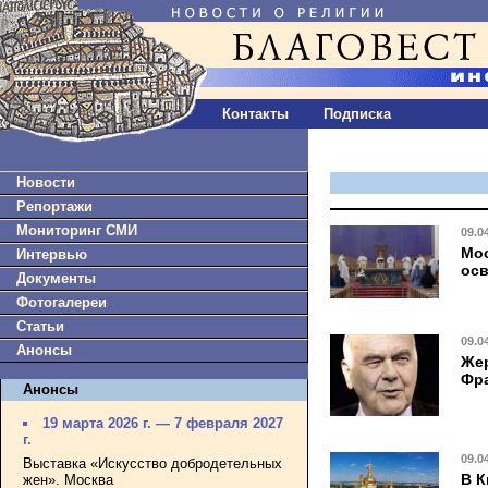
Контакты
Подписка
Новости
Репортажи
Мониторинг СМИ
09.0
Мос
Интервью
осв
Документы
Фотогалереи
Статьи
09.0
Анонсы
Жер
Фра
Анонсы
19 марта 2026 г. — 7 февраля 2027
г.
09.0
Выставка «Искусство добродетельных
В К
жен». Москва