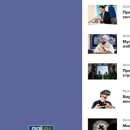
09.0
Пре
сег
09.0
Мус
изб
09.0
Пре
стр
09.0
Вир
мо
09.0
Мно