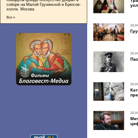
Тра
соборе на Малой Грузинской и Брюсов-
усл
холле. Москва
Все »
20.0
Гру
20.0
Па
20.0
Кат
пре
20.0
Мит
ци