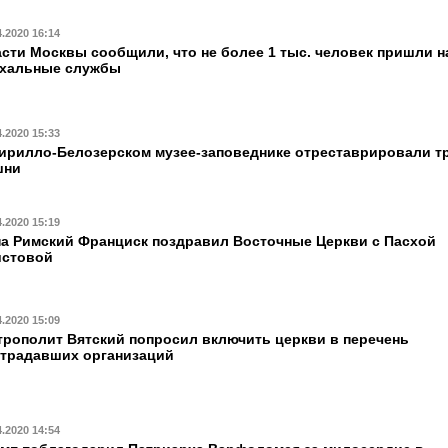
4.2020 16:14
сти Москвы сообщили, что не более 1 тыс. человек пришли н
схальные службы
4.2020 15:33
ирилло-Белозерском музее-заповеднике отреставрировали т
шни
4.2020 15:19
а Римский Франциск поздравил Восточные Церкви с Пасхой
истовой
4.2020 15:09
рополит Вятский попросил включить церкви в перечень
традавших организаций
4.2020 14:54