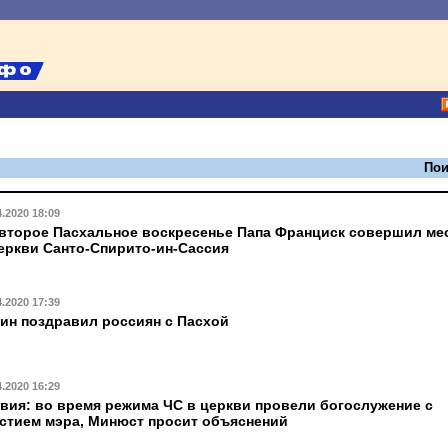
Пои
4.2020 18:09
второе Пасхальное воскресенье Папа Франциск совершил ме
еркви Санто-Спирито-ин-Сассия
4.2020 17:39
ин поздравил россиян с Пасхой
4.2020 16:29
вия: во время режима ЧС в церкви провели богослужение с
стием мэра, Минюст просит объяснений