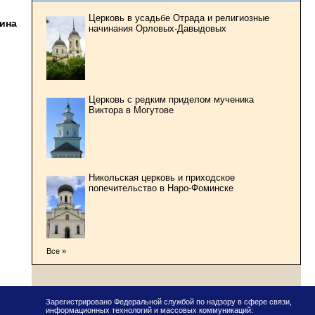
Церковь в усадьбе Отрада и религиозные
тина
начинания Орловых-Давыдовых
Церковь с редким приделом мученика
Виктора в Могутове
Никольская церковь и приходское
попечительство в Наро-Фоминске
Все »
Зарегистрировано Федеральной службой по надзору в сфере связи,
информационных технологий и массовых коммуникаций: