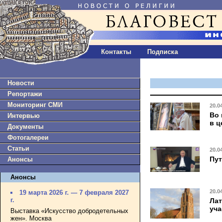
Контакты
Подписка
Новости
Репортажи
Мониторинг СМИ
20.0
Во 
Интервью
в ц
Документы
Фотогалереи
Статьи
20.0
Пут
Анонсы
Анонсы
20.0
19 марта 2026 г. — 7 февраля 2027
г.
Лат
уча
Выставка «Искусство добродетельных
жен». Москва