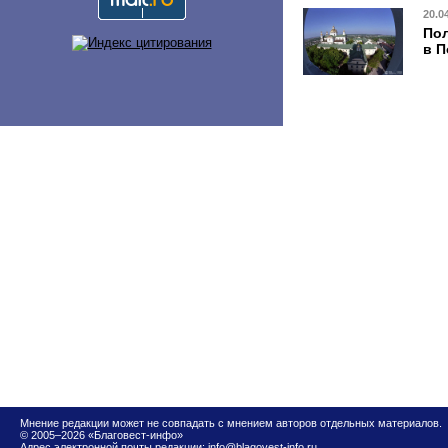
20.0
Пол
в П
Мнение редакции может не совпадать с мнением авторов отдельных материалов.
© 2005–2026 «Благовест-инфо»
Адрес электронной почты редакции:
info@blagovest-info.ru