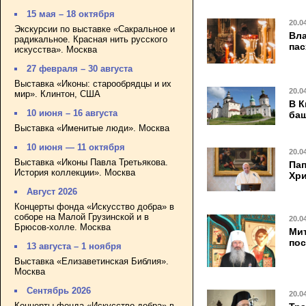
15 мая – 18 октября
20.0
Экскурсии по выставке «Сакральное и
Вла
радикальное. Красная нить русского
па
искусства». Москва
27 февраля – 30 августа
Выставка «Иконы: старообрядцы и их
20.0
мир». Клинтон, США
В К
10 июня – 16 августа
ба
Выставка «Именитые люди». Москва
10 июня — 11 октября
20.0
Выставка «Иконы Павла Третьякова.
Пап
История коллекции». Москва
Хр
Август 2026
Концерты фонда «Искусство добра» в
соборе на Малой Грузинской и в
20.0
Брюсов-холле. Москва
Мит
пос
13 августа – 1 ноября
Выставка «Елизаветинская Библия».
Москва
Сентябрь 2026
20.0
Концерты фонда «Искусство добра» в