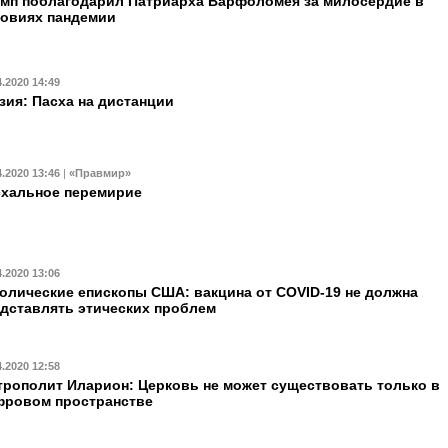
мп поблагодарил Патриарха Варфоломея за милосердие в
овиях пандемии
4.2020 14:49
зия: Пасха на дистанции
4.2020 13:46
|
«Правмир»
схальное перемирие
4.2020 13:06
олические епископы США: вакцина от COVID-19 не должна
дставлять этических проблем
4.2020 12:58
рополит Иларион: Церковь не может существовать только в
фровом пространстве