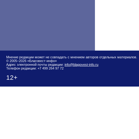
Мнение редакции может не совпадать с мнением авторов отдельных материалов.
© 2005–2026 «Благовест-инфо»
Адрес электронной почты редакции:
info@blagovest-info.ru
Телефон редакции: +7 499 264 97 72
12+