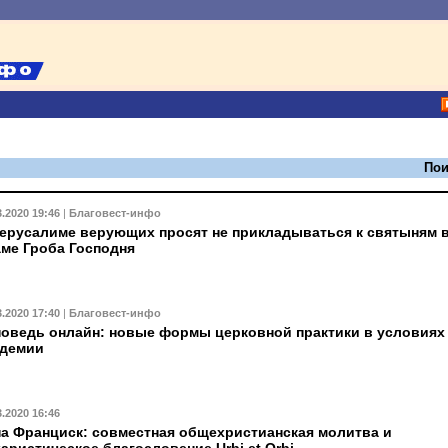
Пои
3.2020 19:46
|
Благовест-инфо
ерусалиме верующих просят не прикладываться к святыням 
ме Гроба Господня
3.2020 17:40
|
Благовест-инфо
оведь онлайн: новые формы церковной практики в условиях
ндемии
3.2020 16:46
а Франциск: совместная общехристианская молитва и