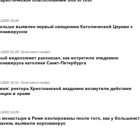
аристическое благословение Urbi et Orbi
3.2020 16:28
ольше выявлен первый священник Католической Церкви с
ронавирусом
3.2020 15:29
|
Благовест-инфо
ый видеосюжет рассказал, как встретили эпидемию
онавируса католики Санкт-Петербурга
3.2020 15:11
|
Благовест-инфо
вия: ректора Христианской академии возмутили действия
иции в храме
3.2020 14:29
 монастыря в Риме изолированы после того, как у большинс
нахинь выявили коронавирус