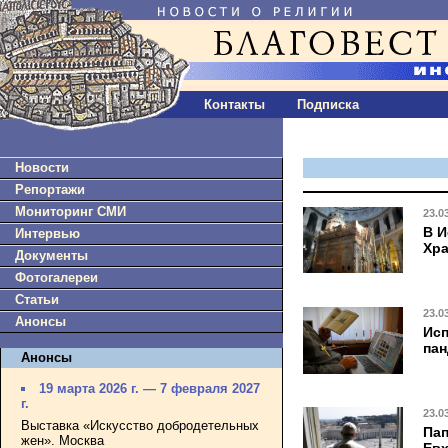
Контакты
Подписка
Новости
Репортажи
Мониторинг СМИ
23.0
В И
Интервью
Хра
Документы
Фотогалереи
Статьи
23.0
Анонсы
Исп
па
Анонсы
19 марта 2026 г. — 7 февраля 2027
г.
23.0
Выставка «Искусство добродетельных
Пап
жен». Москва