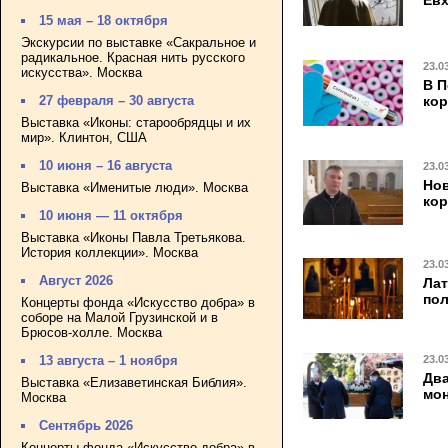
Евх
15 мая – 18 октября
Экскурсии по выставке «Сакральное и
радикальное. Красная нить русского
23.0
искусства». Москва
В П
ко
27 февраля – 30 августа
Выставка «Иконы: старообрядцы и их
мир». Клинтон, США
10 июня – 16 августа
23.0
Нов
Выставка «Именитые люди». Москва
кор
10 июня — 11 октября
Выставка «Иконы Павла Третьякова.
История коллекции». Москва
23.0
Август 2026
Лат
пол
Концерты фонда «Искусство добра» в
соборе на Малой Грузинской и в
Брюсов-холле. Москва
23.0
13 августа – 1 ноября
Два
Выставка «Елизаветинская Библия».
мо
Москва
Сентябрь 2026
Концерты фонда «Искусство добра» в