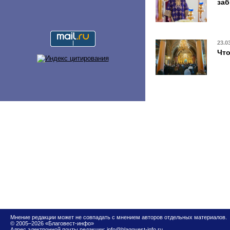
заб
23.0
Что
Мнение редакции может не совпадать с мнением авторов отдельных материалов.
© 2005–2026 «Благовест-инфо»
Адрес электронной почты редакции:
info@blagovest-info.ru