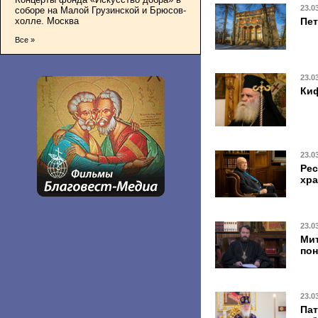
23.0
соборе на Малой Грузинской и Брюсов-
холле. Москва
Пет
Все »
23.0
Киф
23.0
Рес
хра
23.0
Мит
по
23.0
Пат