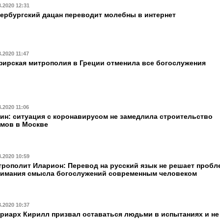
3.2020 12:31
ербургский дацан переводит молебны в интернет
3.2020 11:47
ирская митрополия в Греции отменила все богослужения
3.2020 11:06
ин: ситуация с коронавирусом не замедлила строительство
мов в Москве
3.2020 10:59
рополит Иларион: Перевод на русский язык не решает пробл
нимания смысла богослужений современным человеком
3.2020 10:37
риарх Кирилл призвал оставаться людьми в испытаниях и не