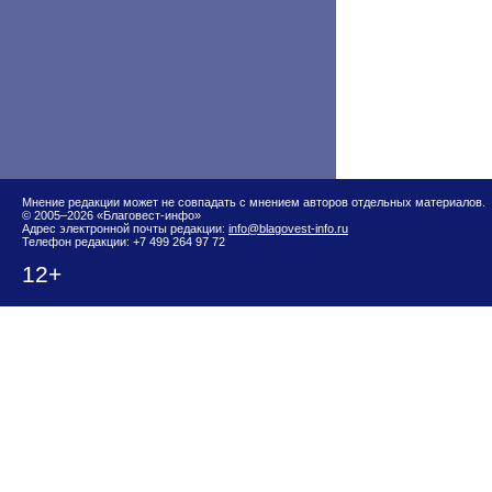
Мнение редакции может не совпадать с мнением авторов отдельных материалов.
© 2005–2026 «Благовест-инфо»
Адрес электронной почты редакции:
info@blagovest-info.ru
Телефон редакции: +7 499 264 97 72
12+