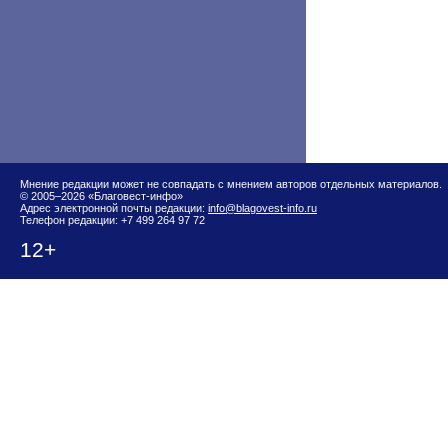
Мнение редакции может не совпадать с мнением авторов отдельных материалов.
© 2005–2026 «Благовест-инфо»
Адрес электронной почты редакции:
info@blagovest-info.ru
Телефон редакции: +7 499 264 97 72
12+