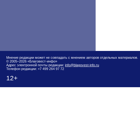
Мнение редакции может не совпадать с мнением авторов отдельных материалов.
© 2005–2026 «Благовест-инфо»
Адрес электронной почты редакции:
info@blagovest-info.ru
Телефон редакции: +7 499 264 97 72
12+