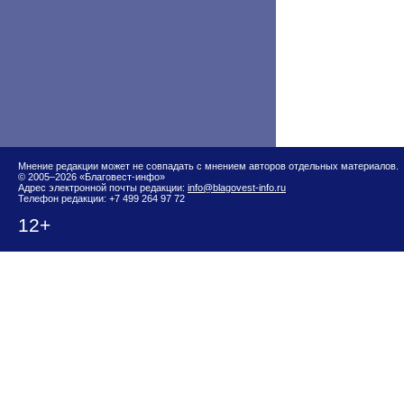
Мнение редакции может не совпадать с мнением авторов отдельных материалов.
© 2005–2026 «Благовест-инфо»
Адрес электронной почты редакции:
info@blagovest-info.ru
Телефон редакции: +7 499 264 97 72
12+