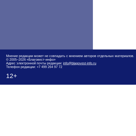
Мнение редакции может не совпадать с мнением авторов отдельных материалов.
© 2005–2026 «Благовест-инфо»
Адрес электронной почты редакции:
info@blagovest-info.ru
Телефон редакции: +7 499 264 97 72
12+