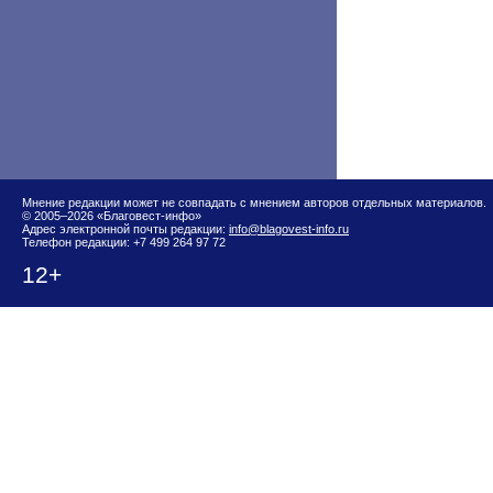
Мнение редакции может не совпадать с мнением авторов отдельных материалов.
© 2005–2026 «Благовест-инфо»
Адрес электронной почты редакции:
info@blagovest-info.ru
Телефон редакции: +7 499 264 97 72
12+