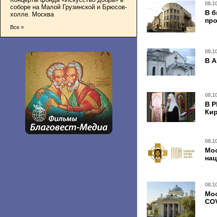
08.1
соборе на Малой Грузинской и Брюсов-
В б
холле. Москва
про
Все »
08.1
В А
08.1
В Р
Ки
08.1
Мос
на
08.1
Мос
COV