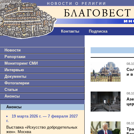
Контакты
Подписка
Новости
Репортажи
Мониторинг СМИ
08.1
Сол
Интервью
и в
Документы
Фотогалереи
Статьи
08.1
Анонсы
Азе
цер
Анонсы
19 марта 2026 г. — 7 февраля 2027
г.
08.1
Выставка «Искусство добродетельных
Тра
жен». Москва
Бог