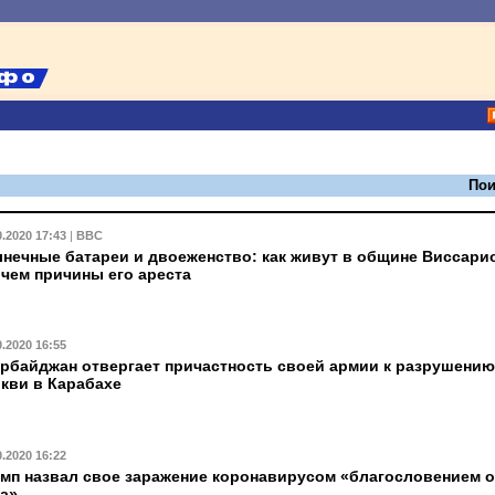
Пои
0.2020 17:43
|
BBC
нечные батареи и двоеженство: как живут в общине Виссари
 чем причины его ареста
0.2020 16:55
рбайджан отвергает причастность своей армии к разрушению
кви в Карабахе
0.2020 16:22
мп назвал свое заражение коронавирусом «благословением о
а»