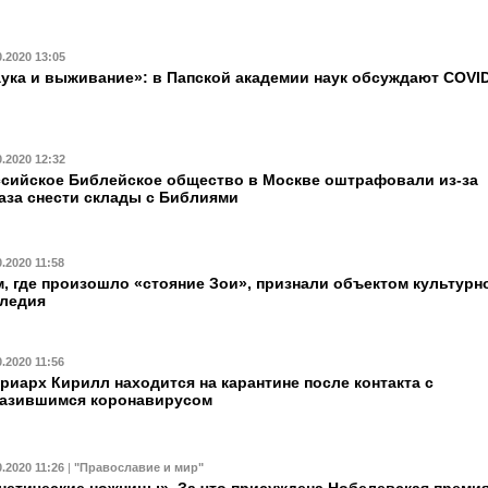
0.2020 13:05
ука и выживание»: в Папской академии наук обсуждают COVI
0.2020 12:32
сийское Библейское общество в Москве оштрафовали из-за
аза снести склады с Библиями
0.2020 11:58
, где произошло «стояние Зои», признали объектом культурн
следия
0.2020 11:56
риарх Кирилл находится на карантине после контакта с
разившимся коронавирусом
0.2020 11:26
|
"Православие и мир"
нетические ножницы». За что присуждена Нобелевская премия