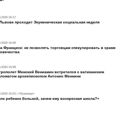
0.2020 16:17
Львове проходит Экуменическая социальная неделя
0.2020 16:09
а Франциск: не позволять торговцам спекулировать в храме
овечества
0.2020 15:58
рополит Минский Вениамин встретился с ватиканским
ломатом архиепископом Антонио Меннини
0.2020 15:53
|
«Правмир»
ли ребенок больной, зачем ему воскресная школа?»