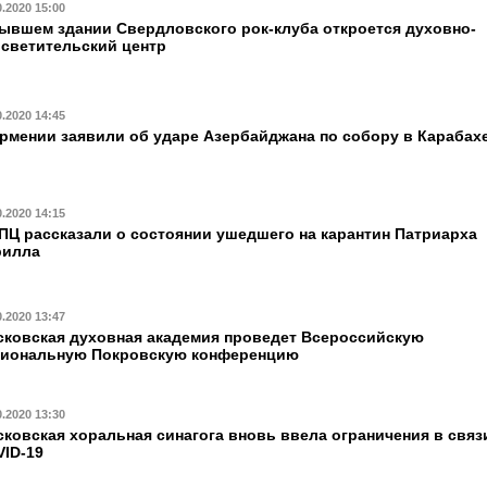
0.2020 15:00
ывшем здании Свердловского рок-клуба откроется духовно-
светительский центр
0.2020 14:45
рмении заявили об ударе Азербайджана по собору в Карабах
0.2020 14:15
ПЦ рассказали о состоянии ушедшего на карантин Патриарха
рилла
0.2020 13:47
ковская духовная академия проведет Всероссийскую
циональную Покровскую конференцию
0.2020 13:30
ковская хоральная синагога вновь ввела ограничения в связ
ID-19