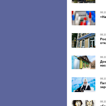
08.1
«На
08.1
Рос
отк
08.1
Дом
на
08.1
Пат
за
08.1
«Ге