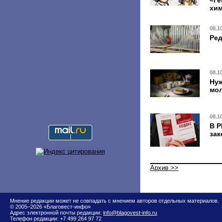
хи
08.1
Ред
08.1
Нуж
мо
08.1
В Р
зак
Архив >>
Мнение редакции может не совпадать с мнением авторов отдельных материалов.
© 2005–2026 «Благовест-инфо»
Адрес электронной почты редакции:
info@blagovest-info.ru
Телефон редакции: +7 499 264 97 72