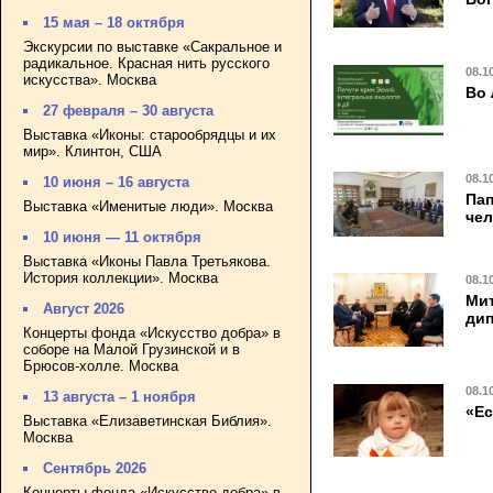
15 мая – 18 октября
Экскурсии по выставке «Сакральное и
радикальное. Красная нить русского
08.1
искусства». Москва
Во 
27 февраля – 30 августа
Выставка «Иконы: старообрядцы и их
мир». Клинтон, США
08.1
10 июня – 16 августа
Пап
Выставка «Именитые люди». Москва
чел
10 июня — 11 октября
Выставка «Иконы Павла Третьякова.
История коллекции». Москва
08.1
Мит
Август 2026
дип
Концерты фонда «Искусство добра» в
соборе на Малой Грузинской и в
Брюсов-холле. Москва
08.1
13 августа – 1 ноября
«Ес
Выставка «Елизаветинская Библия».
Москва
Сентябрь 2026
Концерты фонда «Искусство добра» в