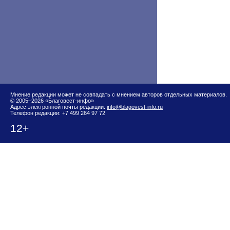
Мнение редакции может не совпадать с мнением авторов отдельных материалов.
© 2005–2026 «Благовест-инфо»
Адрес электронной почты редакции:
info@blagovest-info.ru
Телефон редакции: +7 499 264 97 72
12+