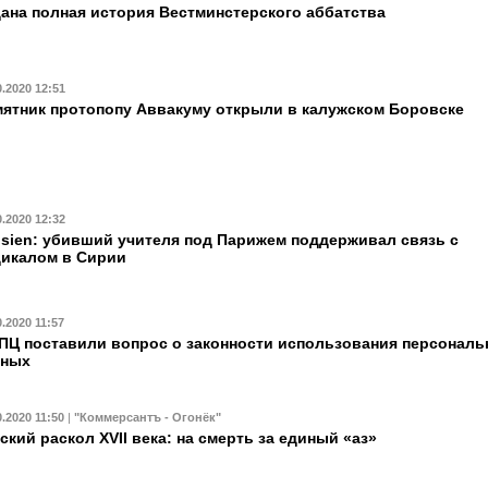
ана полная история Вестминстерского аббатства
0.2020 12:51
ятник протопопу Аввакуму открыли в калужском Боровске
0.2020 12:32
isien: убивший учителя под Парижем поддерживал связь с
икалом в Сирии
0.2020 11:57
ПЦ поставили вопрос о законности использования персонал
нных
0.2020 11:50
|
"Коммерсантъ - Огонёк"
ский раскол XVII века: на смерть за единый «аз»