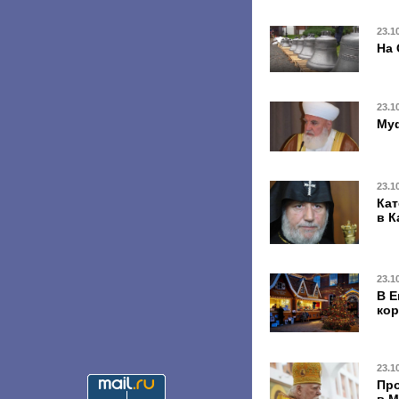
23.1
На 
23.1
Муф
23.1
Кат
в К
23.1
В Е
ко
23.1
Про
в М