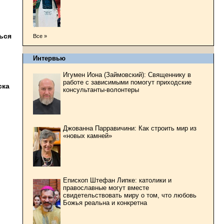
ься
Все »
Интервью
Игумен Иона (Займовский): Священнику в
работе с зависимыми помогут приходские
ска
консультанты-волонтеры
Джованна Парравичини: Как строить мир из
«новых камней»
Епископ Штефан Липке: католики и
православные могут вместе
свидетельствовать миру о том, что любовь
Божья реальна и конкретна