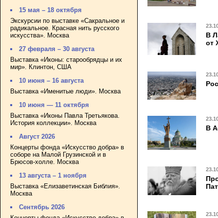
15 мая – 18 октября
Экскурсии по выставке «Сакральное и
23.1
радикальное. Красная нить русского
В Л
искусства». Москва
от 
27 февраля – 30 августа
Выставка «Иконы: старообрядцы и их
мир». Клинтон, США
23.1
10 июня – 16 августа
Рос
Выставка «Именитые люди». Москва
10 июня — 11 октября
Выставка «Иконы Павла Третьякова.
23.1
История коллекции». Москва
В А
Август 2026
Концерты фонда «Искусство добра» в
соборе на Малой Грузинской и в
Брюсов-холле. Москва
23.1
13 августа – 1 ноября
Про
Пат
Выставка «Елизаветинская Библия».
Москва
Сентябрь 2026
23.1
Концерты фонда «Искусство добра» в