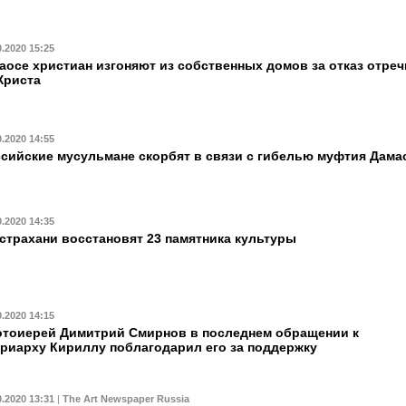
0.2020 15:25
аосе христиан изгоняют из собственных домов за отказ отреч
Христа
0.2020 14:55
сийские мусульмане скорбят в связи с гибелью муфтия Дама
0.2020 14:35
страхани восстановят 23 памятника культуры
0.2020 14:15
тоиерей Димитрий Смирнов в последнем обращении к
риарху Кириллу поблагодарил его за поддержку
0.2020 13:31
|
The Art Newspaper Russia