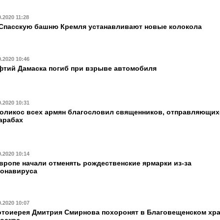
0.2020 11:28
Спасскую башню Кремля устанавливают новые колокола
0.2020 10:46
тий Дамаска погиб при взрыве автомобиля
0.2020 10:31
оликос всех армян благословил священников, отправляющих
арабах
0.2020 10:14
вропе начали отменять рождественские ярмарки из-за
ронавируса
0.2020 10:07
тоиерея Дмитрия Смирнова похоронят в Благовещенском хр
оскве