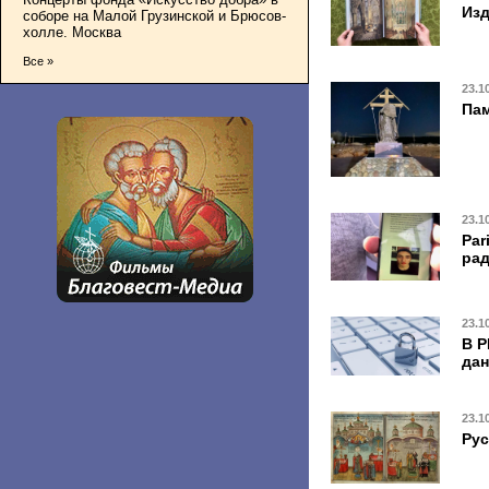
Изд
соборе на Малой Грузинской и Брюсов-
холле. Москва
Все »
23.1
Пам
23.1
Par
рад
23.1
В Р
да
23.1
Рус