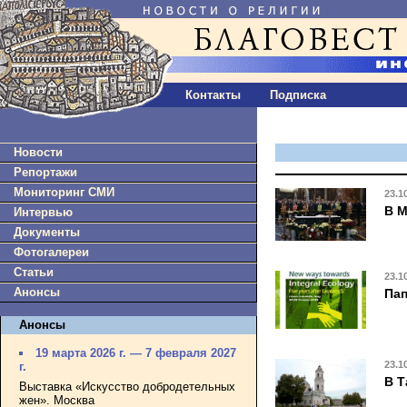
Контакты
Подписка
Новости
Репортажи
Мониторинг СМИ
23.1
В М
Интервью
Документы
Фотогалереи
Статьи
23.1
Анонсы
Пап
Анонсы
19 марта 2026 г. — 7 февраля 2027
23.1
г.
В Т
Выставка «Искусство добродетельных
жен». Москва