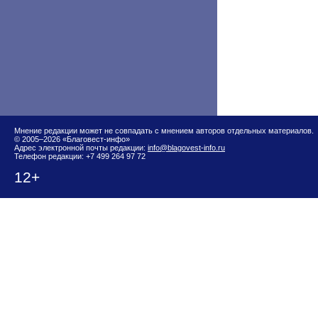
Мнение редакции может не совпадать с мнением авторов отдельных материалов.
© 2005–2026 «Благовест-инфо»
Адрес электронной почты редакции:
info@blagovest-info.ru
Телефон редакции: +7 499 264 97 72
12+