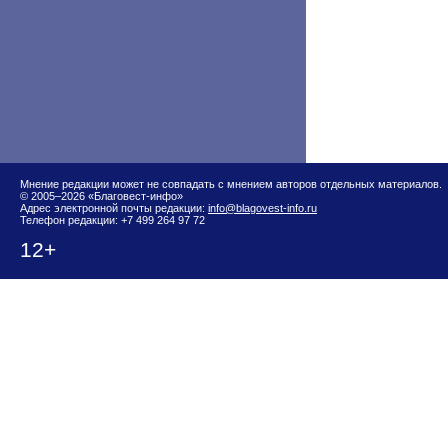
Мнение редакции может не совпадать с мнением авторов отдельных материалов.
© 2005–2026 «Благовест-инфо»
Адрес электронной почты редакции:
info@blagovest-info.ru
Телефон редакции: +7 499 264 97 72
12+