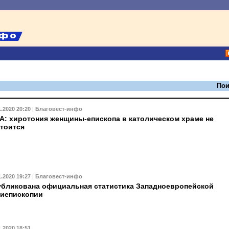
Пои
1.2020 20:20
|
Благовест-инфо
: хиротония женщины-епископа в католическом храме не
тоится
1.2020 19:27
|
Благовест-инфо
бликована официальная статистика Западноевропейской
хиепископии
1.2020 18:51