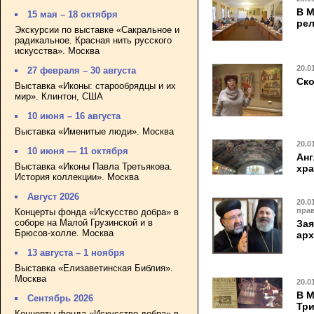
В М
15 мая – 18 октября
ре
Экскурсии по выставке «Сакральное и
радикальное. Красная нить русского
искусства». Москва
20.0
27 февраля – 30 августа
Ско
Выставка «Иконы: старообрядцы и их
мир». Клинтон, США
10 июня – 16 августа
Выставка «Именитые люди». Москва
20.0
10 июня — 11 октября
Анг
Выставка «Иконы Павла Третьякова.
хра
История коллекции». Москва
Август 2026
20.0
пра
Концерты фонда «Искусство добра» в
соборе на Малой Грузинской и в
Зая
Брюсов-холле. Москва
арх
13 августа – 1 ноября
Выставка «Елизаветинская Библия».
Москва
20.0
В М
Сентябрь 2026
Три
Концерты фонда «Искусство добра» в