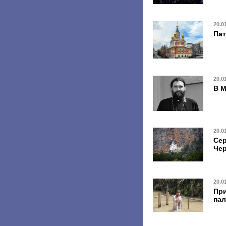
20.0
Пат
20.0
В М
20.0
Сер
Чер
20.0
При
пал