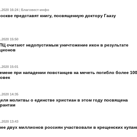
1.2020 16:24
|
Благовест-инфо
оскве представят книгу, посвященную доктору Гаазу
1.2020 15:50
ПЦ считают недопустимым уничтожение икон в результате
кционов
1.2020 15:01
емене при нападении повстанцев на мечеть погибло более 10
овек
1.2020 14:35
еля молитвы о единстве христиан в этом году посвящена
рантам
1.2020 13:43
ее двух миллионов россиян участвовали в крещенских купан