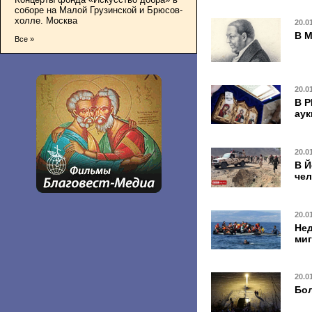
соборе на Малой Грузинской и Брюсов-
холле. Москва
20.0
В М
Все »
20.0
В Р
ау
20.0
В Й
чел
20.0
Нед
миг
20.0
Бол