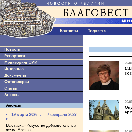
Контакты
Подписка
Новости
Репортажи
Мониторинг СМИ
20.0
США
Интервью
сос
Документы
Фотогалереи
Статьи
Анонсы
20.0
Анонсы
Опу
ар
19 марта 2026 г. — 7 февраля 2027
г.
Выставка «Искусство добродетельных
жен». Москва
20.0