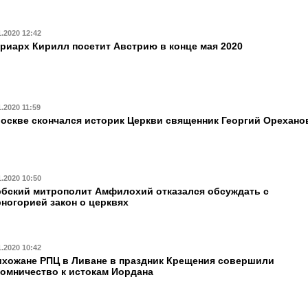
1.2020 12:42
риарх Кирилл посетит Австрию в конце мая 2020
1.2020 11:59
оскве скончался историк Церкви священник Георгий Орехано
1.2020 10:50
бский митрополит Амфилохий отказался обсуждать с
ногорией закон о церквях
1.2020 10:42
хожане РПЦ в Ливане в праздник Крещения совершили
омничество к истокам Иордана