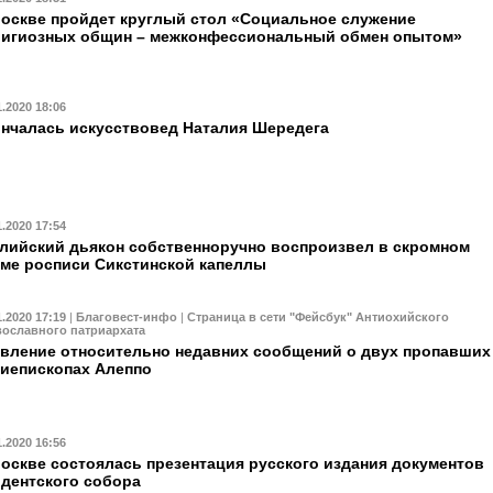
оскве пройдет круглый стол «Социальное служение
лигиозных общин – межконфессиональный обмен опытом»
1.2020 18:06
нчалась искусствовед Наталия Шередега
1.2020 17:54
лийский дьякон собственноручно воспроизвел в скромном
ме росписи Сикстинской капеллы
1.2020 17:19
|
Благовест-инфо
|
Страница в сети "Фейсбук" Антиохийского
вославного патриархата
вление относительно недавних сообщений о двух пропавших
иепископах Алеппо
1.2020 16:56
оскве состоялась презентация русского издания документов
дентского собора