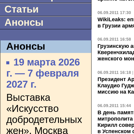
Статьи
06.09.2011 17:30
WikiLeaks: е
Анонсы
в Грузии ар
06.09.2011 16:58
Анонсы
Грузинскую а
Кверенчхилад
женского мо
19 марта 2026
г. — 7 февраля
06.09.2011 16:18
Президент А
2027 г.
Клаудио Гуд
миссию на Ка
Выставка
06.09.2011 15:44
«Искусство
В день памят
добродетельных
митрополита 
Кирилл сове
жен». Москва
в Успенском 