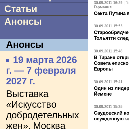
30.09.2011 16:29
|
"
Статьи
Германия
Секта Путина 
Анонсы
30.09.2011 15:53
Старообрядчес
Тольятти сле
Анонсы
30.09.2011 15:48
В Тиране откр
19 марта 2026
Совета еписк
г. — 7 февраля
Европы
2027 г.
30.09.2011 15:41
Один из лидер
Выставка
Йемене
«Искусство
30.09.2011 15:35
добродетельных
Саудовский к
осужденную з
жен». Москва