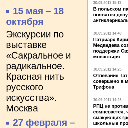
30.09.2011 15:11
15 мая – 18
В польском па
появятся депу
октября
антиклерикал
Экскурсии по
30.09.2011 14:48
Патриарх Кир
выставке
Медведева соз
поддержки Св
«Сакральное и
монастыря
радикальное.
30.09.2011 14:25
Красная нить
Отпевание Та
совершено в 
русского
Трифона
искусства».
30.09.2011 14:23
Москва
РПЦ не против
сомневается, 
смакующих гре
27 февраля –
школьные пр