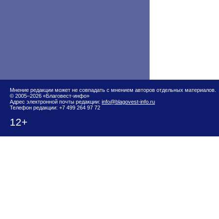
Мнение редакции может не совпадать с мнением авторов отдельных материалов.
© 2005–2026 «Благовест-инфо»
Адрес электронной почты редакции:
info@blagovest-info.ru
Телефон редакции: +7 499 264 97 72
12+