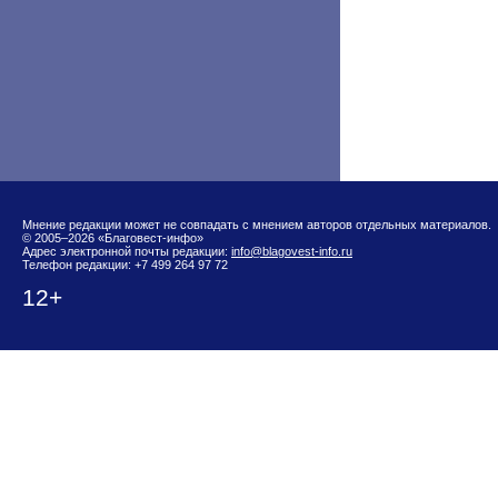
Мнение редакции может не совпадать с мнением авторов отдельных материалов.
© 2005–2026 «Благовест-инфо»
Адрес электронной почты редакции:
info@blagovest-info.ru
Телефон редакции: +7 499 264 97 72
12+