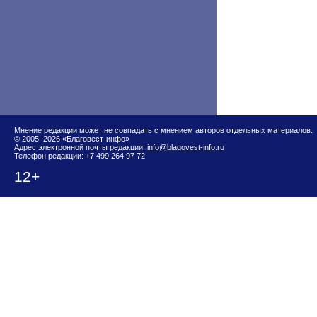
Мнение редакции может не совпадать с мнением авторов отдельных материалов.
© 2005–2026 «Благовест-инфо»
Адрес электронной почты редакции:
info@blagovest-info.ru
Телефон редакции: +7 499 264 97 72
12+