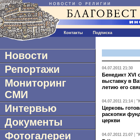
Контакты
Подписка
Новости
Репортажи
04.07.2011 21:30
Бенедикт XVI
Мониторинг
выставку в Ва
летию его свя
СМИ
04.07.2011 21:14
|
"
Интервью
Церковь гото
раскопки фун
Документы
церкви
Фотогалереи
04.07.2011 21:07
|
"