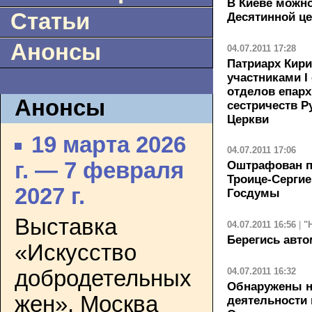
В Киеве можн
Статьи
Десятинной ц
Анонсы
04.07.2011 17:28
Патриарх Кири
участниками I
отделов епарх
Анонсы
сестричеств Р
Церкви
19 марта 2026
04.07.2011 17:06
г. — 7 февраля
Оштрафован п
Троице-Сергие
2027 г.
Госдумы
Выставка
04.07.2011 16:56
|
"
Берегись авт
«Искусство
04.07.2011 16:32
добродетельных
Обнаружены н
жен». Москва
деятельности