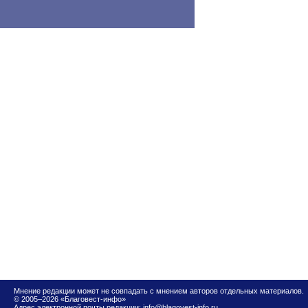
Мнение редакции может не совпадать с мнением авторов отдельных материалов.
© 2005–2026 «Благовест-инфо»
Адрес электронной почты редакции:
info@blagovest-info.ru