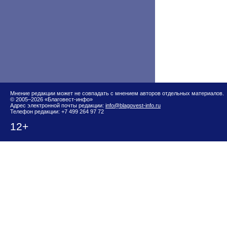
Мнение редакции может не совпадать с мнением авторов отдельных материалов.
© 2005–2026 «Благовест-инфо»
Адрес электронной почты редакции:
info@blagovest-info.ru
Телефон редакции: +7 499 264 97 72
12+