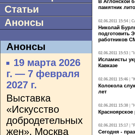
В Аглонской б
Статьи
памятник лит
Анонсы
02.06.2011 15:54
|
С
Николай Бурл
подготовить Э
работников С
Анонсы
02.06.2011 15:53
|
"
Исламисты ук
19 марта 2026
Кавказе
г. — 7 февраля
02.06.2011 15:46
|
"
2027 г.
Колокола служ
лет
Выставка
02.06.2011 15:38
|
"
«Искусство
Красноярское 
добродетельных
02.06.2011 15:17
|
"
жен». Москва
Сегодня - пра