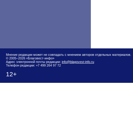
Мнение редакции может не совпадать с мнением авторов отдельных материалов.
© 2005–2026 «Благовест-инфо»
Адрес электронной почты редакции:
info@blagovest-info.ru
Телефон редакции: +7 499 264 97 72
12+