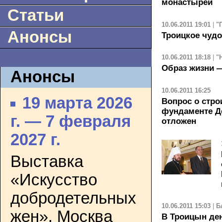
монастырей
Статьи
10.06.2011 19:01
|
"
Анонсы
Троицкое чудо
10.06.2011 18:18
|
"
Образ жизни 
Анонсы
10.06.2011 16:25
19 марта 2026
Вопрос о стро
фундаменте Д
г. — 7 февраля
отложен
2027 г.
Выставка
«Искусство
добродетельных
10.06.2011 15:03
|
Б
жен». Москва
В Троицын де