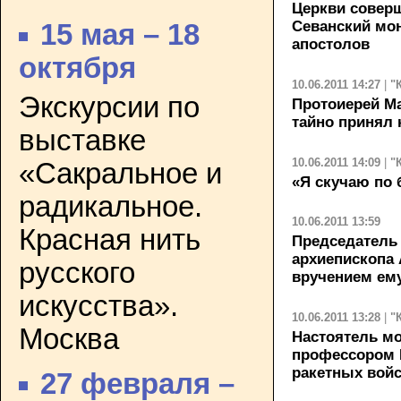
Церкви совер
Севанский мо
15 мая – 18
апостолов
октября
10.06.2011 14:27
|
"
Экскурсии по
Протоиерей Ма
тайно принял
выставке
10.06.2011 14:09
|
"
«Сакральное и
«Я скучаю по
радикальное.
10.06.2011 13:59
Красная нить
Председатель
архиепископа 
русского
вручением ем
искусства».
10.06.2011 13:28
|
"
Москва
Настоятель мо
профессором 
ракетных вой
27 февраля –