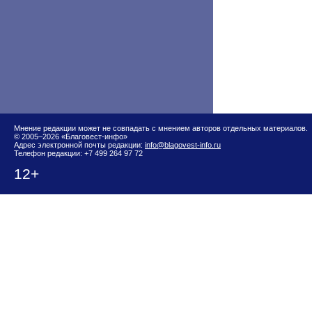
Мнение редакции может не совпадать с мнением авторов отдельных материалов.
© 2005–2026 «Благовест-инфо»
Адрес электронной почты редакции:
info@blagovest-info.ru
Телефон редакции: +7 499 264 97 72
12+