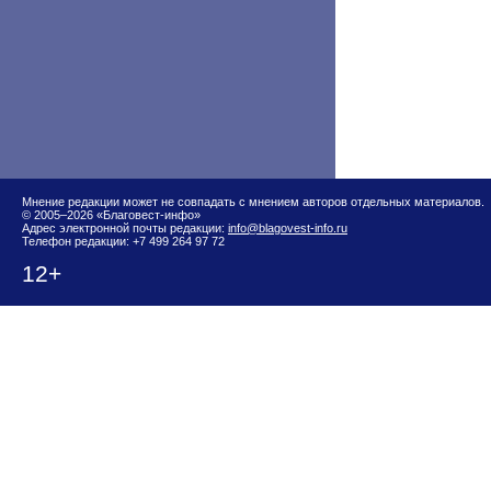
Мнение редакции может не совпадать с мнением авторов отдельных материалов.
© 2005–2026 «Благовест-инфо»
Адрес электронной почты редакции:
info@blagovest-info.ru
Телефон редакции: +7 499 264 97 72
12+