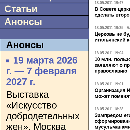
18.05.2011 19:47
Статьи
В Совете церк
сделать втор
Анонсы
18.05.2011 19:35
|
Б
Церковь не бу
итальянский 
Анонсы
18.05.2011 19:04
19 марта 2026
10 млн. польз
заявляют о п
г. — 7 февраля
православию
2027 г.
18.05.2011 19:01
Организация 
Выставка
может поменя
«Искусство
18.05.2011 18:28
добродетельных
Зампредом еги
сформированн
жен». Москва
мусульманами"