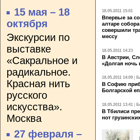
15 мая – 18
18.05.2011 15:01
Впервые за со
октября
алтаре собора
совершили тр
Экскурсии по
мессу
выставке
18.05.2011 14:23
В Австрии, Сл
«Сакральное и
«Долгая ночь 
радикальное.
18.05.2011 14:09
|
Б
Красная нить
В Софию приб
Болгарской е
русского
искусства».
18.05.2011 13:41
|
Б
В Тбилиси пр
Москва
нот грузински
27 февраля –