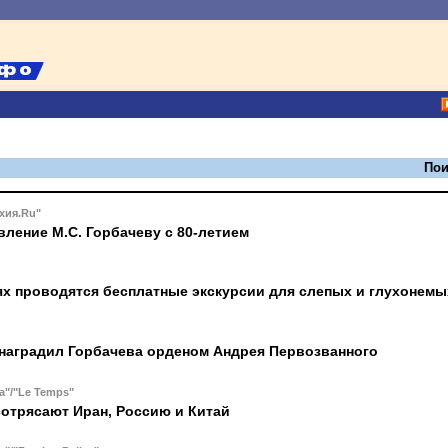
Пои
хия.Ru"
ление М.С. Горбачеву с 80-летием
ях проводятся бесплатные экскурсии для слепых и глухонемы
наградил Горбачева орденом Андрея Первозванного
a"/"Le Temps"
отрясают Иран, Россию и Китай