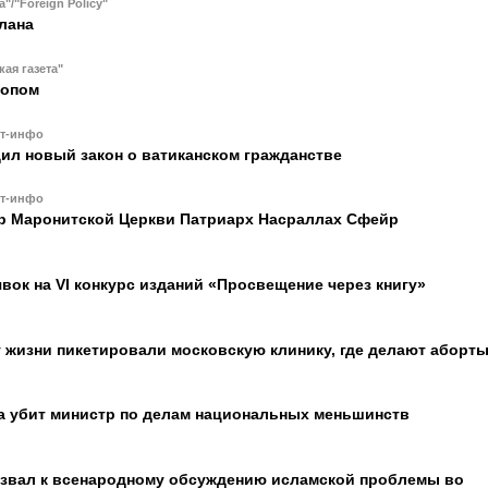
a"/"Foreign Policy"
лана
кая газета"
копом
ст-инфо
дил новый закон о ватиканском гражданстве
ст-инфо
ер Маронитской Церкви Патриарх Насраллах Сфейр
вок на VI конкурс изданий «Просвещение через книгу»
 жизни пикетировали московскую клинику, где делают аборт
а убит министр по делам национальных меньшинств
извал к всенародному обсуждению исламской проблемы во