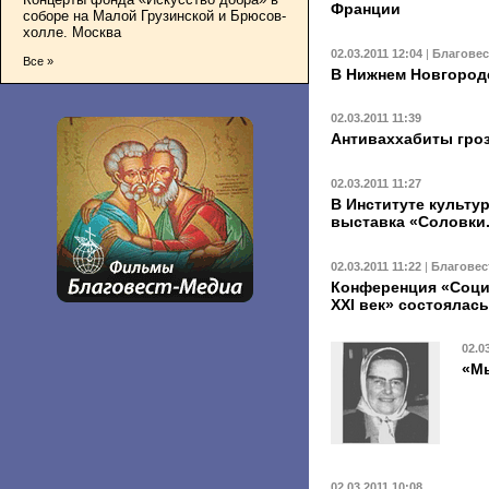
Франции
соборе на Малой Грузинской и Брюсов-
холле. Москва
02.03.2011 12:04
|
Благове
Все »
В Нижнем Новгороде
02.03.2011 11:39
Антиваххабиты гроз
02.03.2011 11:27
В Институте культу
выставка «Соловки.
02.03.2011 11:22
|
Благовес
Конференция «Соци
XXI век» состоялас
02.0
«Мы
02.03.2011 10:08