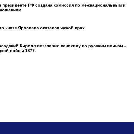
и президенте РФ создана комиссия по межнациональным и
тношениям
го князя Ярослава оказался чужой прах
садский Кирилл возглавил панихиду по русским воинам –
цкой войны 1877-