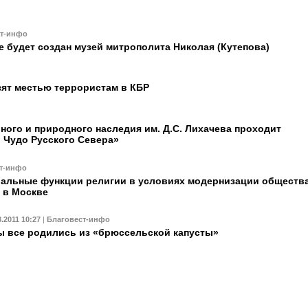
ст-инфо
 будет создан музей митрополита Николая (Кутепова)
ят местью террористам в КБР
рного и природного наследия им. Д.С. Лихачева проходит
 Чудо Русского Севера»
т-инфо
альные функции религии в условиях модернизации общества
ь в Москве
3.2011 10:27
|
Благовест-инфо
 все родились из «брюссельской капусты»