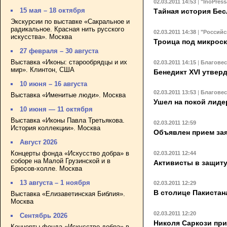
02.03.2011 14:53
|
"InoPress
15 мая – 18 октября
Тайная история Бес
Экскурсии по выставке «Сакральное и
радикальное. Красная нить русского
02.03.2011 14:38
|
"Российс
искусства». Москва
Троица под микрос
27 февраля – 30 августа
Выставка «Иконы: старообрядцы и их
02.03.2011 14:15
|
Благове
мир». Клинтон, США
Бенедикт XVI утвер
10 июня – 16 августа
02.03.2011 13:53
|
Благове
Выставка «Именитые люди». Москва
Ушел на покой лид
10 июня — 11 октября
Выставка «Иконы Павла Третьякова.
02.03.2011 12:59
История коллекции». Москва
Объявлен прием зая
Август 2026
Концерты фонда «Искусство добра» в
02.03.2011 12:44
соборе на Малой Грузинской и в
Активисты в защиту
Брюсов-холле. Москва
13 августа – 1 ноября
02.03.2011 12:29
В столице Пакистан
Выставка «Елизаветинская Библия».
Москва
02.03.2011 12:20
Сентябрь 2026
Николя Саркози пр
Концерты фонда «Искусство добра» в