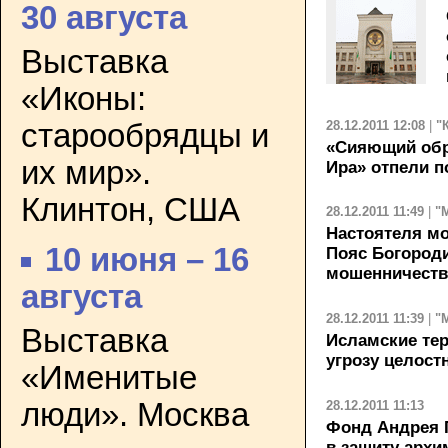
30 августа
Выставка
«Иконы:
28.12.2011 12:08
|
"
старообрядцы и
«Сияющий обр
их мир».
Ира» отпели 
Клинтон, США
28.12.2011 11:49
|
"
Настоятеля мо
10 июня – 16
Пояс Богород
мошенничеств
августа
28.12.2011 11:39
|
"
Выставка
Исламские тер
угрозу целост
«Именитые
люди». Москва
28.12.2011 11:13
Фонд Андрея 
в защиту арх