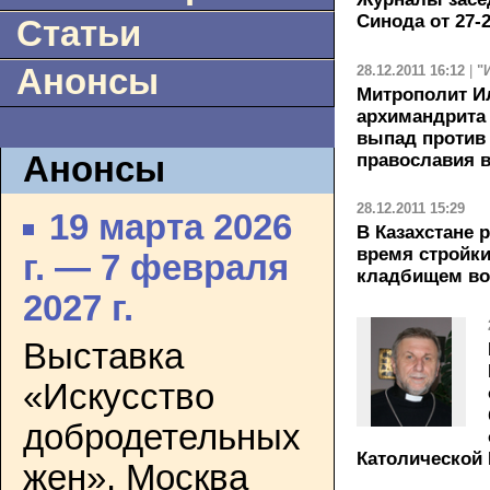
Синода от 27-
Статьи
28.12.2011 16:12
|
"
Анонсы
Митрополит И
архимандрита
выпад против
православия 
Анонсы
28.12.2011 15:29
19 марта 2026
В Казахстане
время стройк
г. — 7 февраля
кладбищем во
2027 г.
Выставка
«Искусство
добродетельных
Католической
жен». Москва