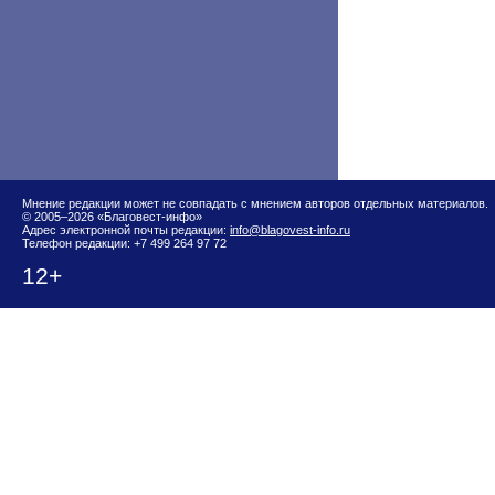
Мнение редакции может не совпадать с мнением авторов отдельных материалов.
© 2005–2026 «Благовест-инфо»
Адрес электронной почты редакции:
info@blagovest-info.ru
Телефон редакции: +7 499 264 97 72
12+